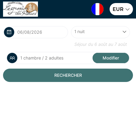
EUR
Séjour du
6 août
au
7 août
1 chambre / 2 adultes
Modifier