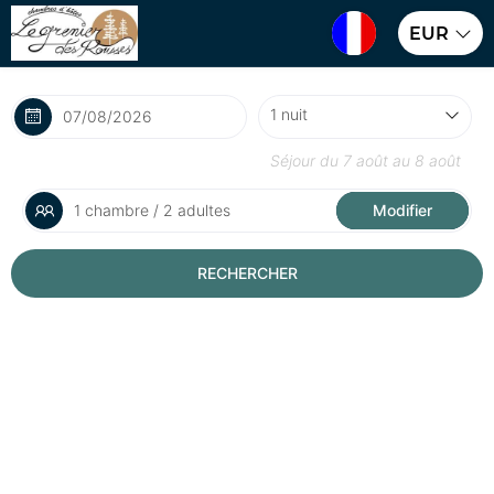
EUR
Séjour du
7 août
au
8 août
1 chambre / 2 adultes
Modifier