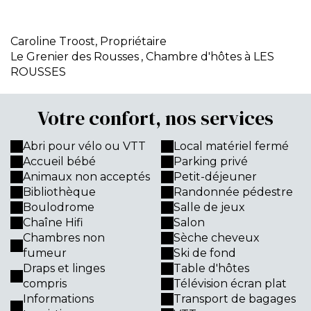
Caroline Troost,
Propriétaire
Le Grenier des Rousses
, Chambre d'hôtes à LES
ROUSSES
Votre confort, nos services
Abri pour vélo ou VTT
Local matériel fermé
Accueil bébé
Parking privé
Animaux non acceptés
Petit-déjeuner
Bibliothèque
Randonnée pédestre
Boulodrome
Salle de jeux
Chaîne Hifi
Salon
Chambres non
Sèche cheveux
fumeur
Ski de fond
Draps et linges
Table d'hôtes
compris
Télévision écran plat
Informations
Transport de bagages