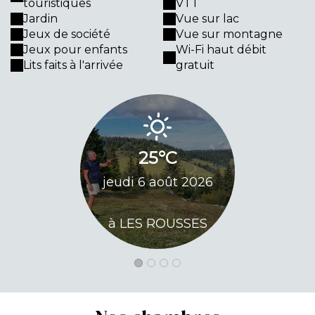
touristiques
VTT
Jardin
Vue sur lac
Jeux de société
Vue sur montagne
Jeux pour enfants
Wi-Fi haut débit
Lits faits à l'arrivée
gratuit
25
25°C
vendred
jeudi 6 août 2026
20
à LES ROUSSES
à LES 