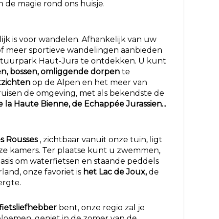
an de magie rond ons huisje.
ijk is voor wandelen. Afhankelijk van uw
f meer sportieve wandelingen aanbieden
atuurpark Haut-Jura te ontdekken. U kunt
n, bossen, omliggende dorpen
te
zichten
op de Alpen en het meer van
uisen de omgeving, met als bekendste de
 la Haute Bienne, de Echappée Jurassien...
es Rousses
, zichtbaar vanuit onze tuin, ligt
ze kamers. Ter plaatse kunt u zwemmen,
asis om waterfietsen en staande peddels
land, onze favoriet is
het Lac de Joux,
de
ergte.
fietsliefhebber
bent, onze regio zal je
 bloemen, geniet in de zomer van de