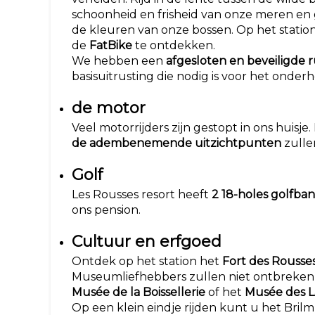
schoonheid en frisheid van onze meren en 
de kleuren van onze bossen. Op het statio
de
FatBike
te ontdekken.
We hebben een
afgesloten en beveiligde 
basisuitrusting die nodig is voor het onde
de motor
Veel motorrijders zijn gestopt in ons huisje
de adembenemende uitzichtpunten
zullen
Golf
Les Rousses resort heeft
2 18-holes golfba
ons pension.
Cultuur en erfgoed
Ontdek op het station het
Fort des Rousses
Museumliefhebbers zullen niet ontbreke
Musée de la Boissellerie
of het
Musée des La
Op een klein eindje rijden kunt u het Bril