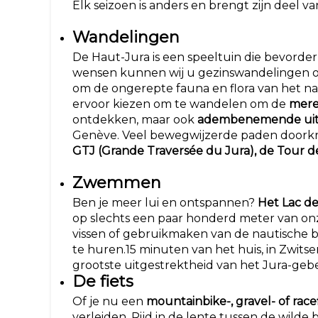
Elk seizoen is anders en brengt zijn deel v
Wandelingen
De Haut-Jura is een speeltuin die bevorderl
wensen kunnen wij u gezinswandelingen o
om de ongerepte fauna en flora van het n
ervoor kiezen om te wandelen om de
mere
ontdekken, maar ook
adembenemende uit
Genève. Veel bewegwijzerde paden doorkr
GTJ (Grande Traversée du Jura), de Tour de
Zwemmen
Ben je meer lui en ontspannen?
Het Lac d
op slechts een paar honderd meter van on
vissen of gebruikmaken van de nautische b
te huren.15 minuten van het huis, in Zwitser
grootste uitgestrektheid van het Jura-geb
De fiets
Of je nu een
mountainbike-, gravel- of race
verleiden. Rijd in de lente tussen de wilde