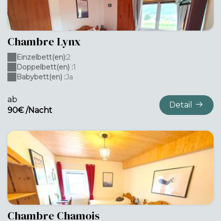
Chambre Lynx
Einzelbett(en):
2
Doppelbett(en) :
1
Babybett(en) :
Ja
ab
Detail
90€ /Nacht
Chambre Chamois