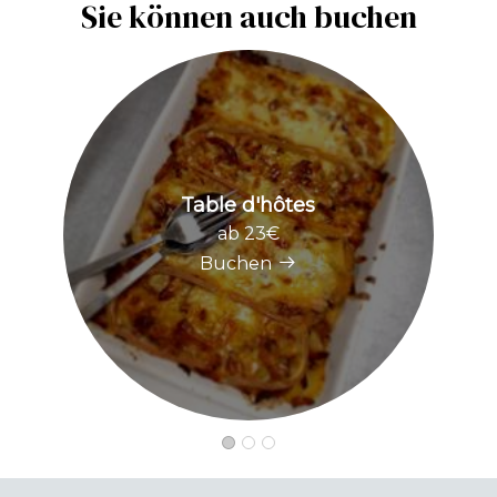
Sie können auch buchen
Table d'hôtes
ab 23€
Buchen