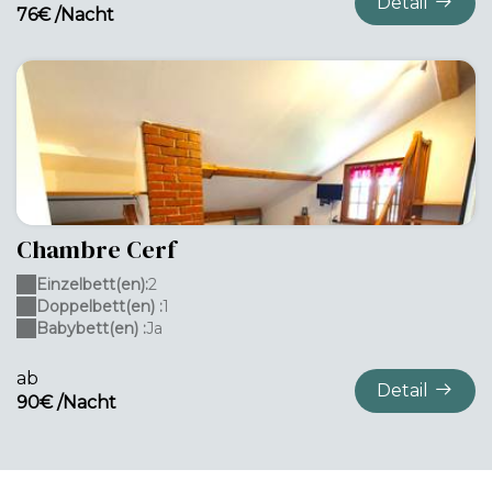
Detail
76€ /Nacht
Chambre Cerf
Einzelbett(en):
2
Doppelbett(en) :
1
Babybett(en) :
Ja
ab
Detail
90€ /Nacht